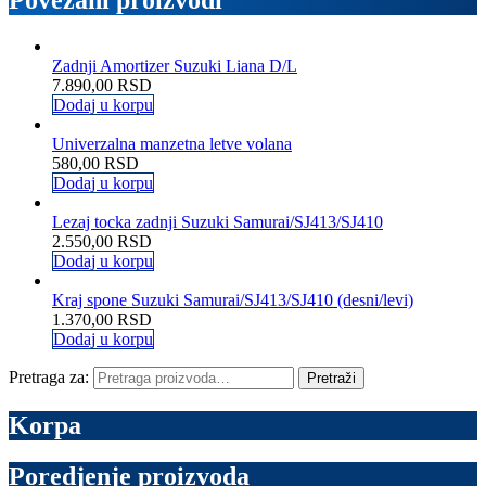
Povezani proizvodi
Zadnji Amortizer Suzuki Liana D/L
7.890,00
RSD
Dodaj u korpu
Univerzalna manzetna letve volana
580,00
RSD
Dodaj u korpu
Lezaj tocka zadnji Suzuki Samurai/SJ413/SJ410
2.550,00
RSD
Dodaj u korpu
Kraj spone Suzuki Samurai/SJ413/SJ410 (desni/levi)
1.370,00
RSD
Dodaj u korpu
Pretraga za:
Pretraži
Korpa
Poredjenje proizvoda