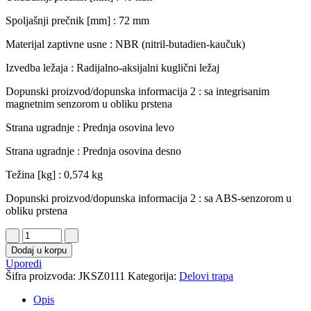
Spoljašnji prečnik [mm]
:
72 mm
Materijal zaptivne usne
:
NBR (nitril-butadien-kaučuk)
Izvedba ležaja
:
Radijalno-aksijalni kuglični ležaj
Dopunski proizvod/dopunska informacija 2
:
sa integrisanim
magnetnim senzorom u obliku prstena
Strana ugradnje
:
Prednja osovina levo
Strana ugradnje
:
Prednja osovina desno
Težina [kg]
:
0,574 kg
Dopunski proizvod/dopunska informacija 2
:
sa ABS-senzorom u
obliku prstena
Dodaj u korpu
Uporedi
Šifra proizvoda:
JKSZ0111
Kategorija:
Delovi trapa
Opis