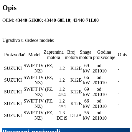
Opis
OEM:
43440-51K00; 43440-68L10; 43440-71L00
Ugradivo u sledece modele:
Zapremina
Broj
Snaga
Godina
Proizvođač
Model
Opis
motora
motora
motora
proizvodnje
SWIFT IV (FZ,
69
od:
SUZUKI
1.2
K12B
.
NZ)
kW
201010
SWIFT IV (FZ,
66
od:
SUZUKI
1.2
K12B
.
NZ)
kW
201010
SWIFT IV (FZ,
1.2
69
od:
SUZUKI
K12B
.
NZ)
4×4
kW
201010
SWIFT IV (FZ,
1.2
66
od:
SUZUKI
K12B
.
NZ)
4×4
kW
201010
SWIFT IV (FZ,
1.3
55
od:
SUZUKI
D13A
NZ)
DDiS
kW
201010