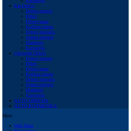
Karoserija
Kia Delovi
Delovi motora
Filteri
Delovi trapa
Kočioni sistem
Delovi menjača
Sistem paljenja
Hladjenje
Karoserija
Chevrolet Delovi
Delovi motora
Filteri
Delovi trapa
Kočioni sistem
Delovi menjača
Sistem paljenja
Hladjenje
Karoserija
AUTO OPREMA
AUTO KOZMETIKA
Meni
Web Shop
Moja korpa