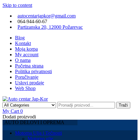
Skip to content
autocentarjapkor@gmail.com
064-944-60-67
Partizanska 20, 12000 Požarevac
Blog
Kontakt
Moja korpa
My account
O nama
Početna strana
Politika privatnosti
Poručivanje
Uslovi prodaje
Web Shop
Traži
autocentarjapkor.rs
My Cart
0
Auto centar Jap-Kor
Dodati proizvodi
AUTO DELOVI I OPREMA
Motorna Ulja i Tečnosti
Motorno ulje