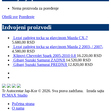
Nema proizvoda za poređenje
Obriši sve
Poređenje
Izdvojeni proizvodi
Lezaj zadnjeg tocka sa glavcinom Mazda CX-7
5.680,00
RSD
Lezaj zadnjeg tocka sa glavcinom Mazda 2 2003- / 2007-
4.580,00
RSD
Klipovi Chevrolet Spark 2005-2010 0.8
16.220,00
RSD
Gibanj Suzuki Samurai ZADNJI
14.520,00
RSD
Gibanj Suzuki Samurai PREDNJI
12.820,00
RSD
Tr Autocentar Jap-Kor © 2026. Sva prava zadržana. Izrada sajta
PCMAX Studio
Početna strana
O nama