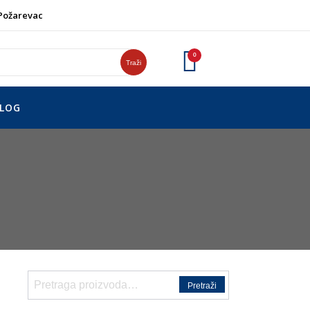
 Požarevac
0
Traži
LOG
Pretraga
Pretraži
za: