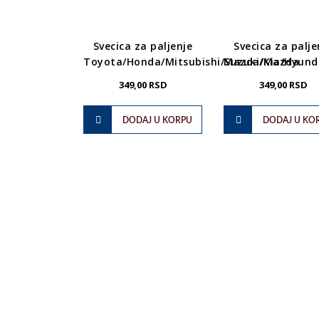
Svecica za paljenje
Svecica za palje
Toyota/Honda/Mitsubishi/Suzuki/Mazda
Mazda/Kia/Hyunda
349,00
RSD
349,00
RSD
DODAJ U KORPU
DODAJ U KO