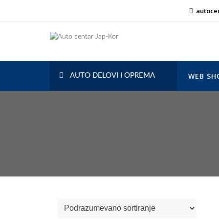
Skip
autoce
to
content
Auto centar Jap-Kor
autocentarjapkor.rs
WEB SH
AUTO DELOVI I OPREMA