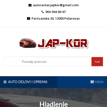
Skip
autocentarjapkor@gmail.com
to
064-944-60-67
content
Partizanska 20, 12000 Požarevac
Auto centar Jap-Kor
autocentarjapkor.rs
Traži
AUTO DELOVI I OPREMA
MENI
Hladjenje