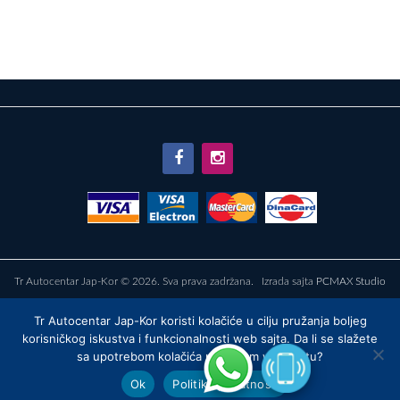
Tr Autocentar Jap-Kor © 2026. Sva prava zadržana. Izrada sajta
PCMAX Studio
POČETNA STRANA
O NAMA
WEB SHOP
USLOVI PRODAJE
Tr Autocentar Jap-Kor koristi kolačiće u cilju pružanja boljeg
POLITIKA PRIVATNOSTI
KONTAKT
korisničkog iskustva i funkcionalnosti web sajta. Da li se slažete
sa upotrebom kolačića na našem web sajtu?
Ok
Politika privatnosti