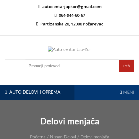
Skip
autocentarjapkor@gmail.com
to
064-944-60-67
content
Partizanska 20, 12000 Požarevac
Auto centar Jap-Kor
autocentarjapkor.rs
Traži
AUTO DELOVI I OPREMA
MENI
Delovi menjača
Početna
/
Nissan Delovi
/ Delovi menjača